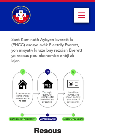
Sant Kominotè Ayisyen Everett la
(EHCC) asosye avèk Electrify Everett,
yon inisyativ ki vize bay rezidan Everett
yo resous pou ekonomize enèji ak
lajan.
Resous