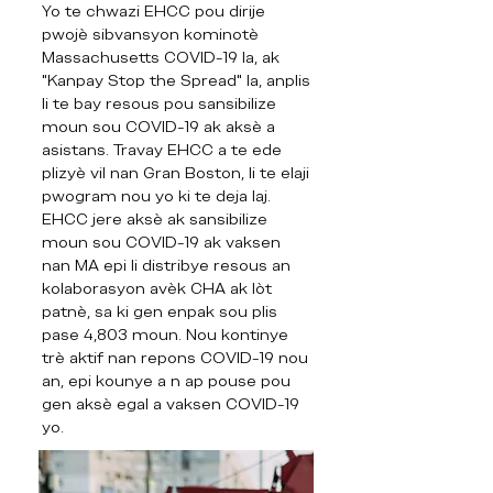
Yo te chwazi EHCC pou dirije
pwojè sibvansyon kominotè
Massachusetts COVID-19 la, ak
"Kanpay Stop the Spread" la, anplis
li te bay resous pou sansibilize
moun sou COVID-19 ak aksè a
asistans. Travay EHCC a te ede
plizyè vil nan Gran Boston, li te elaji
pwogram nou yo ki te deja laj.
EHCC jere aksè ak sansibilize
moun sou COVID-19 ak vaksen
nan MA epi li distribye resous an
kolaborasyon avèk CHA ak lòt
patnè, sa ki gen enpak sou plis
pase 4,803 moun. Nou kontinye
trè aktif nan repons COVID-19 nou
an, epi kounye a n ap pouse pou
gen aksè egal a vaksen COVID-19
yo.