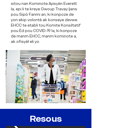
sitou nan Kominote Ayisyèn Everett
la, epi li te kreye Gwoup Travay Ijans
pou Sipò Fanmi an, ki konpoze de
yon ekip volontè ak konseye devwe.
EHCC te etabli tou Komite Konsiltatif
pou Èd pou COVID-19 la, ki konpoze
de manm EHCC, manm kominote a,
ak ofisyèl eli yo.
Resous