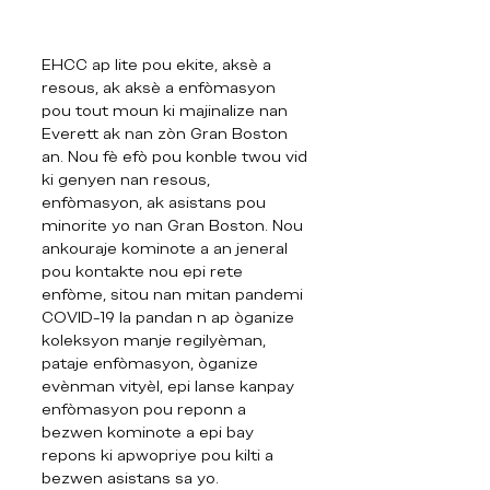
EHCC ap lite pou ekite, aksè a
resous, ak aksè a enfòmasyon
pou tout moun ki majinalize nan
Everett ak nan zòn Gran Boston
an. Nou fè efò pou konble twou vid
ki genyen nan resous,
enfòmasyon, ak asistans pou
minorite yo nan Gran Boston. Nou
ankouraje kominote a an jeneral
pou kontakte nou epi rete
enfòme, sitou nan mitan pandemi
COVID-19 la pandan n ap òganize
koleksyon manje regilyèman,
pataje enfòmasyon, òganize
evènman vityèl, epi lanse kanpay
enfòmasyon pou reponn a
bezwen kominote a epi bay
repons ki apwopriye pou kilti a
bezwen asistans sa yo.