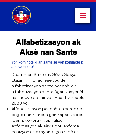
Alfabetizasyon ak
Aksè nan Sante
Yon kominote ki an sante se yon kominote k
ap pwospere!
Depatman Sante ak Sèvis Sosyal
Etazini (HHS) adrese tou de
alfabetizasyon sante pèsonèl ak
alfabetizasyon sante òganizasyonèl
nan nouvo definisyon Healthy People
2030 yo:
Alfabetizasyon pèsonèl an sante se
degre nan ki moun gen kapasite pou
jwenn, konprann, epi itilize
enfòmasyon ak sèvis pou enfòme
desizyon ak aksyon ki gen rapò ak