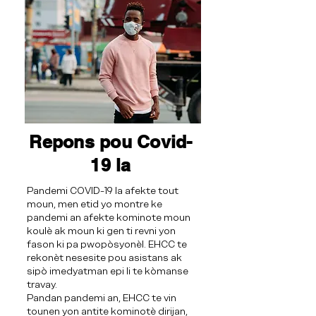
Repons pou Covid-
19 la
Pandemi COVID-19 la afekte tout
moun, men etid yo montre ke
pandemi an afekte kominote moun
koulè ak moun ki gen ti revni yon
fason ki pa pwopòsyonèl. EHCC te
rekonèt nesesite pou asistans ak
sipò imedyatman epi li te kòmanse
travay.
Pandan pandemi an, EHCC te vin
tounen yon antite kominotè dirijan,