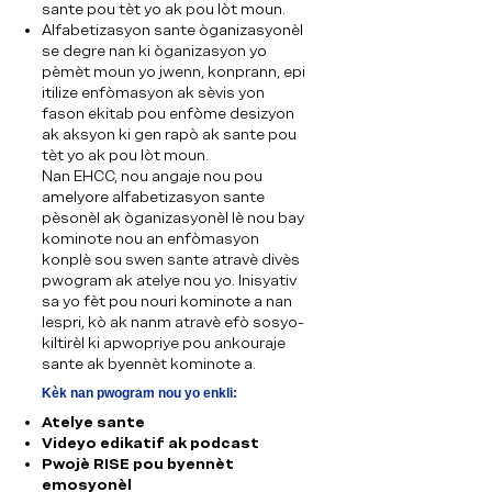
sante pou tèt yo ak pou lòt moun.
Alfabetizasyon sante òganizasyonèl
se degre nan ki òganizasyon yo
pèmèt moun yo jwenn, konprann, epi
itilize enfòmasyon ak sèvis yon
fason ekitab pou enfòme desizyon
ak aksyon ki gen rapò ak sante pou
tèt yo ak pou lòt moun.
Nan EHCC, nou angaje nou pou
amelyore alfabetizasyon sante
pèsonèl ak òganizasyonèl lè nou bay
kominote nou an enfòmasyon
konplè sou swen sante atravè divès
pwogram ak atelye nou yo. Inisyativ
sa yo fèt pou nouri kominote a nan
lespri, kò ak nanm atravè efò sosyo-
kiltirèl ki apwopriye pou ankouraje
sante ak byennèt kominote a.
Kèk nan pwogram nou yo enkli:
Atelye sante
Videyo edikatif ak podcast
Pwojè RISE pou byennèt
emosyonèl