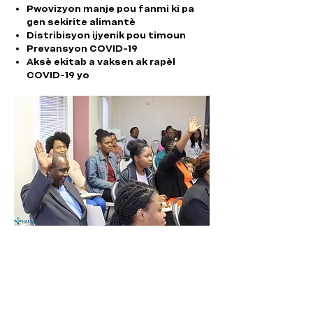
Pwovizyon manje pou fanmi ki pa
gen sekirite alimantè
Distribisyon ijyenik pou timoun
Prevansyon COVID-19
Aksè ekitab a vaksen ak rapèl
COVID-19 yo